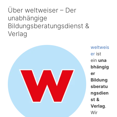
Über weltweiser – Der
unabhängige
Bildungsberatungsdienst &
Verlag
weltweis
er
ist
ein
una
bhängig
er
Bildung
sberatu
ngsdien
st
&
Verlag
.
Wir