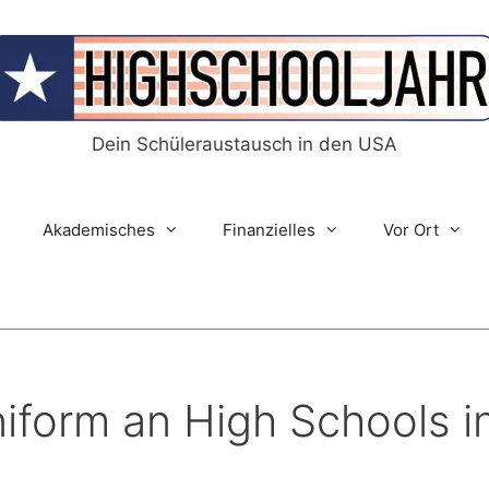
Dein Schüleraustausch in den USA
Akademisches
Finanzielles
Vor Ort
uniform an High Schools 